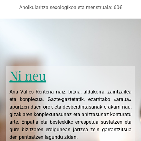
Aholkularitza sexologikoa eta menstruala: 60€
Ni neu
Ana Vallés Renteria naiz, bitxia, aldakorra, zaintzailea
eta konplexua. Gazte-gaztetatik, ezarritako «araua»
apurtzen duen orok eta desberdintasunak erakarri nau,
gizakiaren konplexutasunaz eta aniztasunaz konturatu
arte. Enpatia eta besteekiko errespetua sustatzen eta
gure bizitzaren erdigunean jartzea zein garrantzitsua
den pentsatzen lagundu zidan.