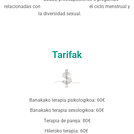
relacionadas con el ciclo menstrual y
la diversidad sexual.
Tarifak
Banakako terapia psikologikoa: 60€
Banakako terapia sexologikoa: 60€
Terapia de pareja: 80€
Hileroko terapia: 60€