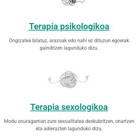
Terapia psikologikoa
Ongizatea bilatuz, arazoak edo nahi ez dituzun egoerak
gainditzen lagunduko dizu.
Terapia sexologikoa
Modu onuragarrian zure sexualitatea deskubritzen, onartzen
eta adierazten lagunduko dizu.