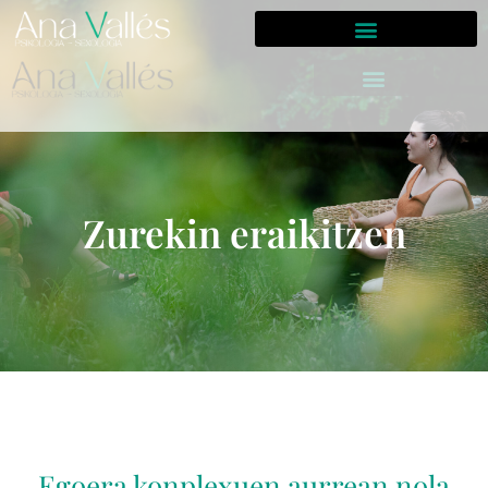
Zurekin eraikitzen
Egoera konplexuen aurrean nola