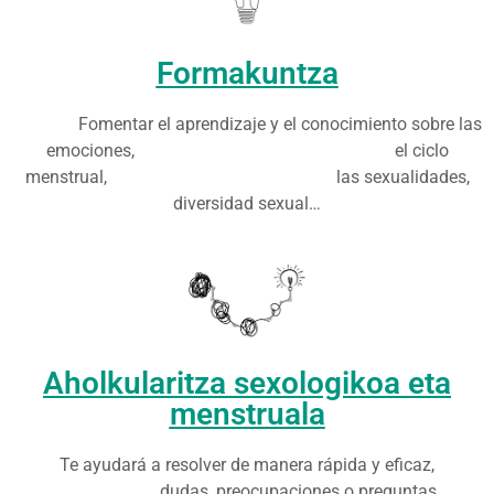
Formakuntza
Fomentar el aprendizaje y el conocimiento sobre las
emociones,
el ciclo
menstrual,
las sexualidades,
diversidad sexual…
Aholkularitza sexologikoa eta
menstruala
Te ayudará a resolver de manera rápida y eficaz,
dudas, preocupaciones o preguntas