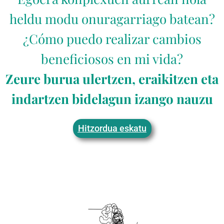
heldu modu onuragarriago batean?
¿Cómo puedo realizar cambios
beneficiosos en mi vida?
Zeure burua ulertzen, eraikitzen eta
indartzen bidelagun izango nauzu
Hitzordua eskatu