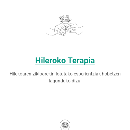
Hileroko Terapia
Hilekoaren zikloarekin lotutako esperientziak hobetzen
lagunduko dizu.