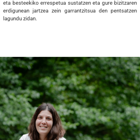
eta besteekiko errespetua sustatzen eta gure bizitzaren
erdigunean jartzea zein garrantzitsua den pentsatzen
lagundu zidan.