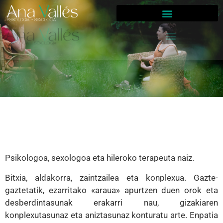
Psikologoa, sexologoa eta hileroko terapeuta naiz.
Bitxia, aldakorra, zaintzailea eta konplexua. Gazte-
gaztetatik, ezarritako «araua» apurtzen duen orok eta
desberdintasunak erakarri nau, gizakiaren
konplexutasunaz eta aniztasunaz konturatu arte. Enpatia