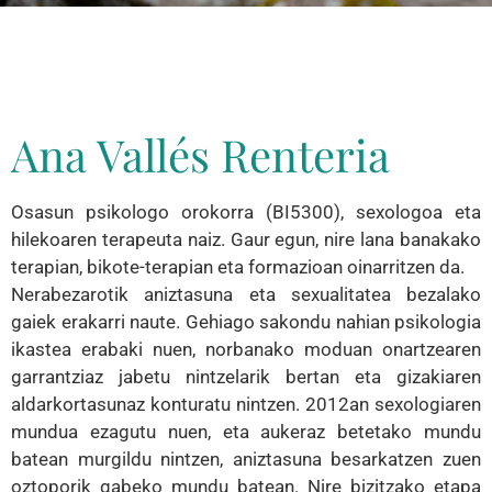
Ana Vallés Renteria
Osasun psikologo orokorra (BI5300), sexologoa eta
hilekoaren terapeuta naiz. Gaur egun, nire lana banakako
terapian, bikote-terapian eta formazioan oinarritzen da.
Nerabezarotik aniztasuna eta sexualitatea bezalako
gaiek erakarri naute. Gehiago sakondu nahian psikologia
ikastea erabaki nuen, norbanako moduan onartzearen
garrantziaz jabetu nintzelarik bertan eta gizakiaren
aldarkortasunaz konturatu nintzen. 2012an sexologiaren
mundua ezagutu nuen, eta aukeraz betetako mundu
batean murgildu nintzen, aniztasuna besarkatzen zuen
oztoporik gabeko mundu batean. Nire bizitzako etapa