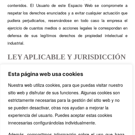
contenidos. El Usuario de este Espacio Web se compromete a
respetar los derechos enunciados y a evitar cualquier actuación que
pudiera perjudicarlos, reservándose en todo caso la empresa el
ejercicio de cuantos medios o acciones legales le correspondan en
defensa de sus legítimos derechos de propiedad intelectual e
industrial.
LEY APLICABLE Y JURISDICCIÓN
Para la resolución de todas las controversias o cuestiones
Esta página web usa cookies
relacionadas con el presente sitio web o de las actividades en él
Nuestra web utiliza cookies, para que puedas visitar nuestro
desarrolladas, será de aplicación la legislación española, a la que se
sitio web y disfrutar de sus funciones. Algunas cookies son
someten expresamente las partes, siendo competentes para la
estrictamente necesarias para la gestión del sitio web y no
resolución de todos los conflictos derivados o relacionados con su
se pueden desactivar, otras nos ayudan a mejorar la
uso los Juzgados y Tribunales del País Vasco.
experiencia del usuario. Puedes aceptar estas cookies
innecesarias configurándolas individualmente.
Además, compartimos información sobre el uso que haga