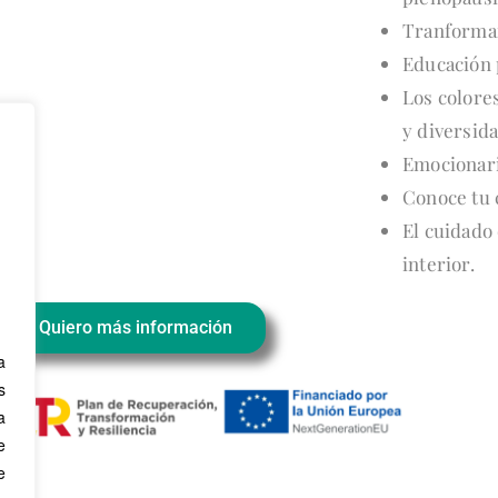
Tranforman
Educación 
Los colores
y diversida
Emocionari
Conoce tu 
El cuidado
interior.
Quiero más información
a
s
a
e
e