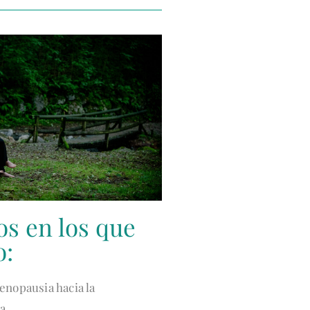
os en los que
o:
enopausia hacia la
a.