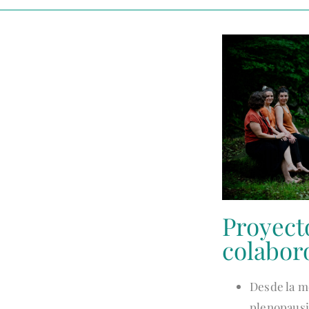
Proyect
colabor
Desde la m
plenopausi