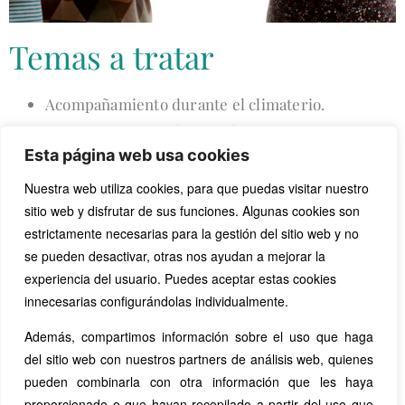
Temas a tratar
Acompañamiento durante el climaterio.
Acompañamiento durante la menarquia.
Esta página web usa cookies
Patologías del ciclo menstrual.
Conocer el ciclo menstrual
Nuestra web utiliza cookies, para que puedas visitar nuestro
sitio web y disfrutar de sus funciones. Algunas cookies son
estrictamente necesarias para la gestión del sitio web y no
se pueden desactivar, otras nos ayudan a mejorar la
Pide tu cita
experiencia del usuario. Puedes aceptar estas cookies
innecesarias configurándolas individualmente.
Además, compartimos información sobre el uso que haga
del sitio web con nuestros partners de análisis web, quienes
pueden combinarla con otra información que les haya
proporcionado o que hayan recopilado a partir del uso que