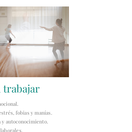
 trabajar
ocional.
strés, fobias y manías.
 y autoconocimiento.
laborales.