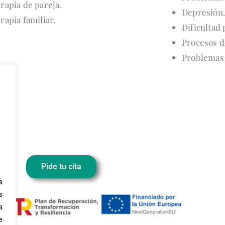
rapia de pareja.
Depresión.
rapia familiar.
Dificultad
Procesos d
Problemas 
Pide tu cita
a
s
a
e