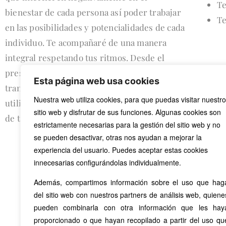
Te
bienestar de cada persona así poder trabajar
Te
en las posibilidades y potencialidades de cada
individuo. Te acompañaré de una manera
integral respetando tus ritmos. Desde el
presente hacia el futuro, creando y/o
Esta página web usa cookies
transformando herramientas para poder
Nuestra web utiliza cookies, para que puedas visitar nuestro
utilizarlas más adelante en otras situaciones
sitio web y disfrutar de sus funciones. Algunas cookies son
de tu vida.
estrictamente necesarias para la gestión del sitio web y no
se pueden desactivar, otras nos ayudan a mejorar la
experiencia del usuario. Puedes aceptar estas cookies
innecesarias configurándolas individualmente.
Además, compartimos información sobre el uso que hag
del sitio web con nuestros partners de análisis web, quiene
pueden combinarla con otra información que les hay
proporcionado o que hayan recopilado a partir del uso qu